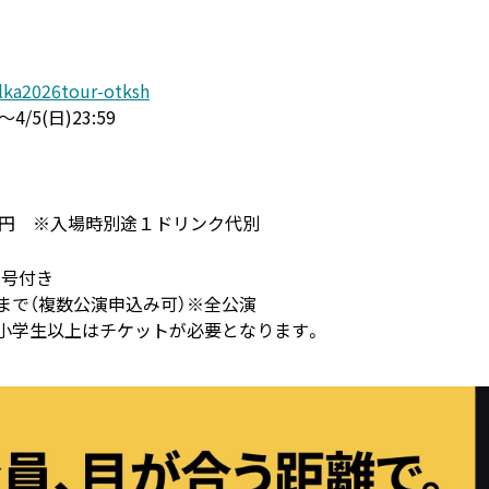
olka2026tour-otksh
4/5(日)23:59
00円 ※入場時別途１ドリンク代別
番号付き
まで（複数公演申込み可）※全公演
小学生以上はチケットが必要となります。