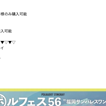
客様のみ購入可能
購入可能
▽▼▽▼▽
レイ
”