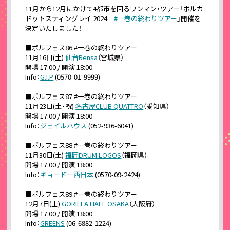
11月から12月にかけて4都市を回るワンマン・ツアー「ポルカ
ドットスティングレイ 2024
#一巻の終わりツアー
」開催を
決定いたしました！
■ポルフェス86 #一巻の終わりツアー
11月16日(土)
仙台Rensa
（宮城県）
開場 17:00 / 開演 18:00
Info：
G.I.P
(0570-01-9999)
■ポルフェス87 #一巻の終わりツアー
11月23日(土・祝)
名古屋CLUB QUATTRO
（愛知県）
開場 17:00 / 開演 18:00
Info：
ジェイルハウス
(052-936-6041)
■ポルフェス88 #一巻の終わりツアー
11月30日(土)
福岡DRUM LOGOS
（福岡県）
開場 17:00 / 開演 18:00
Info：
キョードー西日本
(0570-09-2424)
■ポルフェス89 #一巻の終わりツアー
12月7日(土)
GORILLA HALL OSAKA
（大阪府）
開場 17:00 / 開演 18:00
Info：
GREENS
(06-6882-1224)