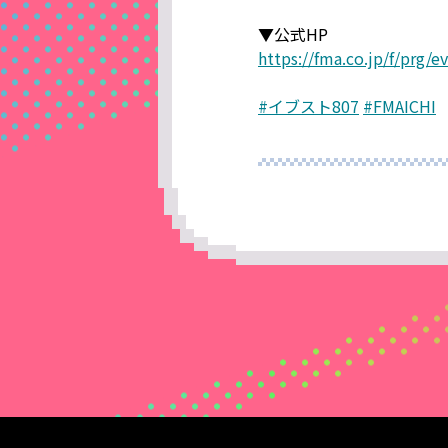
▼公式HP
https://fma.co.jp/f/prg/e
#イブスト807
#FMAICHI