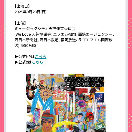
【出演日】
2025年9月28日(日)
【主催】
ミュージックシティ天神運営委員会
(We Love 天神協議会、エフエム福岡、西鉄エージェンシー、
西日本新聞社、西日本鉄道、福岡放送、ラブエフエム国際放
送) ※50音順
▶公式HPは
こちら
▶公式Xは
こちら