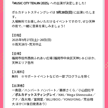
「MUSIC CITY TENJIN 2025」
への出演が決定しました！
ポルカドットスティングレイは
9月28日(日)
に出演いたしま
す。
入場無料でお楽しみいただけるイベントですので、ぜひ天神
の街で、一緒に音楽を楽しみましょう！
【日程】
2025年9月27日(土)・28日(日)
※雨天決行・荒天中止
【会場】
福岡市役所西側ふれあい広場（福岡市中央区天神1-8-1）ほか、
天神エリア各所
【入場料】
無料 ※サポートイベントなどの一部プログラムを除く
【出演者】
一青窈／ハンバート ハンバート／藤原さくら／小山田壮平
／
ポルカドットスティングレイ
／KIKI／Mega Shinnosuke／
アナ／森大翔／冨岡愛／BILLYBOO／YONGYONG／荒谷翔
大 ほか（※後日発表あり）