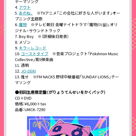
テーマソング
アウト
あのね、
※TVアニメ「この会社に好きな人がいます」オー
プニング主題歌
魔物
※テレビ朝日 金曜ナイトドラマ『魔物(마물)』オリ
ジナル・サウンドトラック
Boy Boy ※（詳細後日発表）
メゾン
キラーレコード
ゴーストダイブ
※音楽プロジェクト「Pokémon Music
Collective」第5弾楽曲
透明
JO-DEKI
推せ ※FM NACK5 野球中継番組「SUNDAY LIONS」テー
マソング
●初回生産限定盤（がりょうてんせいをかくパック）
CD＋DVD
価格：¥6,000＋tax
品番：UMCK-7290