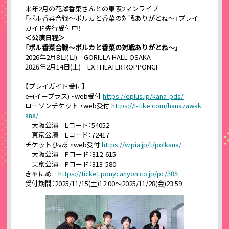
来年2月の花澤香菜さんとの東阪2マンライブ
「ポル香菜合戦〜ポルカと香菜の対戦ありがとね〜」プレイ
ガイド先行受付中！
＜公演日程＞
「ポル香菜合戦〜ポルカと香菜の対戦ありがとね〜」
2026年2月8日(日) GORILLA HALL OSAKA
2026年2月14日(土) EX THEATER ROPPONGI
【プレイガイド受付】
e+(イープラス) ・web受付
https://eplus.jp/kana-pds/
ローソンチケット ・web受付
https://l-tike.com/hanazawak
ana/
大阪公演 Lコード：54052
東京公演 Lコード：72417
チケットぴvあ ・web受付
https://w.pia.jp/t/polkana/
大阪公演 Pコード：312-615
東京公演 Pコード：313-580
きゃにめ
https://ticket.ponycanyon.co.jp/pc/305
受付期間：2025/11/15(土)12:00～2025/11/28(金)23:59