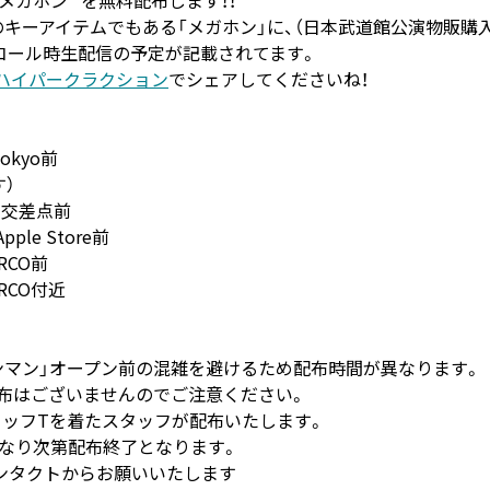
のキーアイテムでもある「メガホン」に、（日本武道館公演物販購
にアンコール時生配信の予定が記載されてます。
ハイパークラクション
でシェアしてくださいね！
Tokyo前
す）
栄/栄交差点前
pple Store前
ARCO前
ARCO付近
ンマン」オープン前の混雑を避けるため配布時間が異なります。
での配布はございませんのでご注意ください。
ッフTを着たスタッフが配布いたします。
なり次第配布終了となります。
ンタクトからお願いいたします