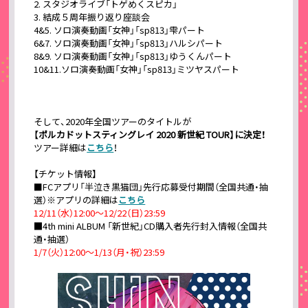
2. スタジオライブ「トゲめくスピカ」
3. 結成５周年振り返り座談会
4&5. ソロ演奏動画「女神」「sp813」雫パート
6&7. ソロ演奏動画「女神」「sp813」ハルシパート
8&9. ソロ演奏動画「女神」「sp813」ゆうくんパート
10&11.ソロ演奏動画「女神」「sp813」ミツヤスパート
そして、2020年全国ツアーのタイトルが
【ポルカドットスティングレイ 2020 新世紀 TOUR】に決定！
ツアー詳細は
こちら
！
【チケット情報】
■FCアプリ「半泣き黒猫団」先行応募受付期間（全国共通・抽
選）※アプリの詳細は
こちら
12/11（水）12:00〜12/22（日）23:59
■
4th mini ALBUM 「新世紀」CD購入者先行封入情報（全国共
通・抽選）
1/7（火）12:00〜1/13（月・祝）23:59