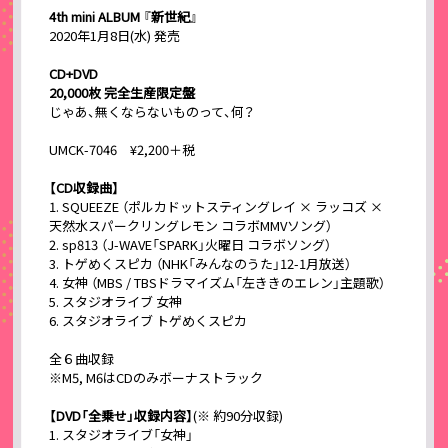
4th mini ALBUM 『
新世紀』
2020年1月8日(水) 発売
CD+DVD
20,000枚 完全生産限定盤
じゃあ、無くならないものって、何？
UMCK-7046 ¥2,200＋税
【CD収録曲】
1. SQUEEZE （ポルカドットスティングレイ × ラッコズ ×
天然水スパークリングレモン コラボMMVソング）
2. sp813 （J-WAVE「SPARK」火曜日 コラボソング）
3. トゲめくスピカ （NHK「みんなのうた」12-1月放送）
4. 女神 （MBS / TBSドラマイズム「左ききのエレン」主題歌）
5. スタジオライブ 女神
6. スタジオライブ トゲめくスピカ
全６曲収録
※M5, M6はCDのみボーナストラック
【DVD「全乗せ」収録内容】
(※ 約90分収録)
1. スタジオライブ「女神」