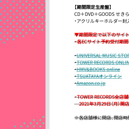
【期間限定生産盤】
CD＋DVD＋GOODS せ
・アクリルキーホルダー封入（全
▼期間限定で以下のサイ
・各ECサイト予約受付期間 / 
・
UNIVERSAL MUSIC STO
・
TOWER RECORDS ONLI
・
HMV&BOOKS online
・
TSUATAYAオンライン
・
Amazon.co.jp
・TOWER RECORDS
2021年3月29日（月）開
※各店舗様に開店、閉店時