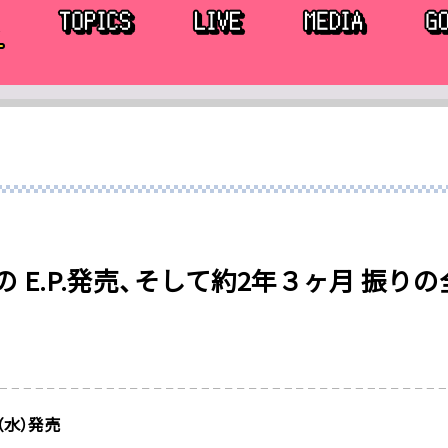
 E.P.発売、そして約2年３ヶ月 振り
日（水）発売