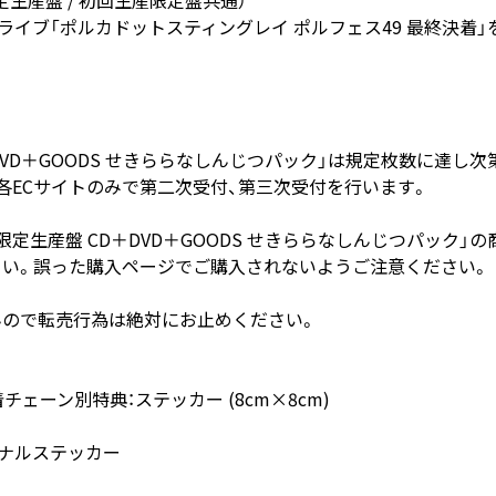
催配信ライブ「ポルカドットスティングレイ ポルフェス49 最終決着
DVD＋GOODS せきららなしんじつパック」は規定枚数に達し
各ECサイトのみで第二次受付、第三次受付を行います。
定生産盤 CD＋DVD＋GOODS せきららなしんじつパック」
い。誤った購入ページでご購入されないようご注意ください。
んので転売行為は絶対にお止めください。
チェーン別特典：ステッカー (8cm×8cm)
リジナルステッカー