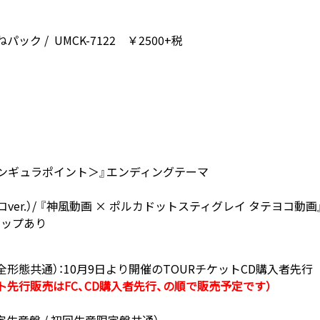
ック / UMCK-7122 ￥2500+税
 ＜シンギュラポイント＞』エンディングテーマ
ver.）/ 『神風動画 × ポルカドットスティグレイ タテヨコ動画
アップあり
形態共通）：10月9日より開催のTOURチケットCD購入者先行
ト先行販売はFC、CD購入者先行、の順で販売予定です）
定生産盤 / 初回生産限定盤共通）