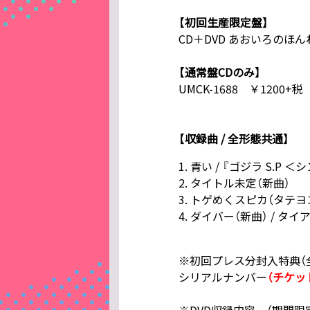
【初回生産限定盤】
CD＋DVD あおいろのほんねパ
【通常盤CDのみ】
UMCK-1688 ￥1200+税
【収録曲 / 全形態共通】
青い / 『ゴジラ S.P
タイトル未定（新曲）
トゲめくスピカ（タテヨコ
ダイバー（新曲） / タイ
※初回プレス分封入特典（全
シリアルナンバー
（チケッ
※DVD収録内容 （期間限