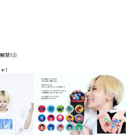
解禁！②
ャ！