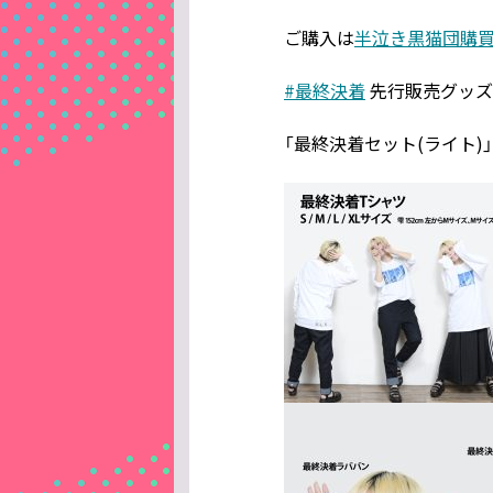
ご購入は
半泣き黒猫団購
#最終決着
先行販売グッズ
「最終決着セット(ライト)」